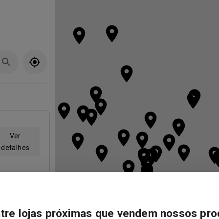
Ver
detalhes
Ver
tre lojas próximas que vendem nossos pro
detalhes