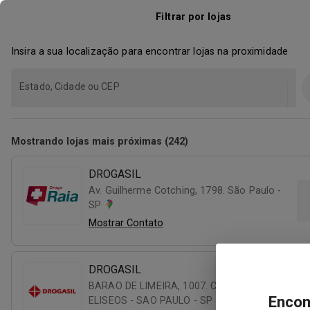
Filtrar por lojas
Insira a sua localização para encontrar lojas na proximidade
Estado, Cidade ou CEP
Mostrando lojas mais próximas (242)
DROGASIL
Av. Guilherme Cotching, 1798. São Paulo -
SP
Mostrar Contato
DROGASIL
BARAO DE LIMEIRA, 1007. CAMPOS
Encon
ELISEOS - SAO PAULO - SP