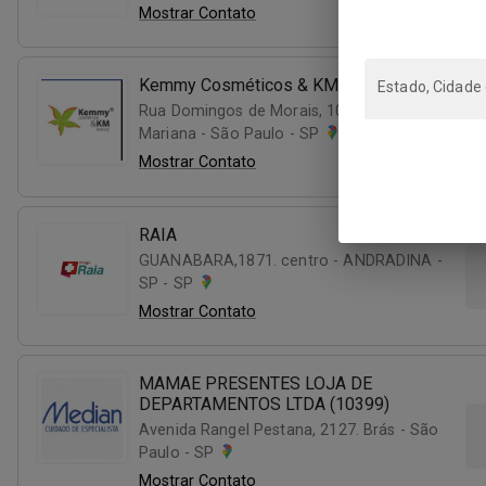
Mostrar Contato
Kemmy Cosméticos & KM Beauty
Estado, Cidade
Rua Domingos de Morais, 1061. Vila
Mariana - São Paulo - SP
Mostrar Contato
RAIA
GUANABARA,1871. centro - ANDRADINA -
SP - SP
Mostrar Contato
MAMAE PRESENTES LOJA DE
DEPARTAMENTOS LTDA (10399)
Avenida Rangel Pestana, 2127. Brás - São
Paulo - SP
Mostrar Contato