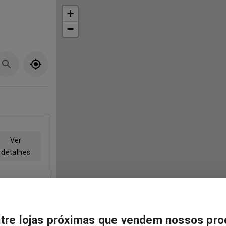
+
−
Ver
detalhes
Ver
tre lojas próximas que vendem nossos pro
detalhes