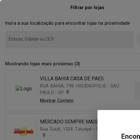
Filtrar por lojas
Insira a sua localização para encontrar lojas na proximidade
Estado, Cidade ou CEP
Mostrando lojas mais próximas (3)
VILLA BAHIA CASA DE PAES
RUA BAHIA, 798. HIGIENOPOLIS - SAO
PAULO - SP
Mostrar Contato
MERCADO SEMPRE MAIS
Rua Tuiuti, 1324. Tatuapé - São Paulo - SP
Encon