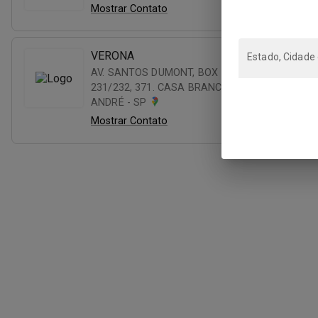
Mostrar Contato
VERONA
Estado, Cidade
AV. SANTOS DUMONT, BOX 74 A 78 E
231/232, 371. CASA BRANCA - SANTO
ANDRÉ - SP
Mostrar Contato