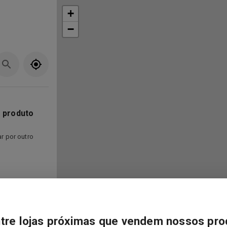
+
−
 produto
r por outro
tre lojas próximas que vendem nossos pro