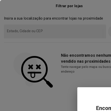
Filtrar por lojas
Insira a sua localização para encontrar lojas na proximidade
Estado, Cidade ou CEP
Não encontramos nenhum
vendido nas proximidades
Tente navegar pelo mapa ou busca
endereço
Encon